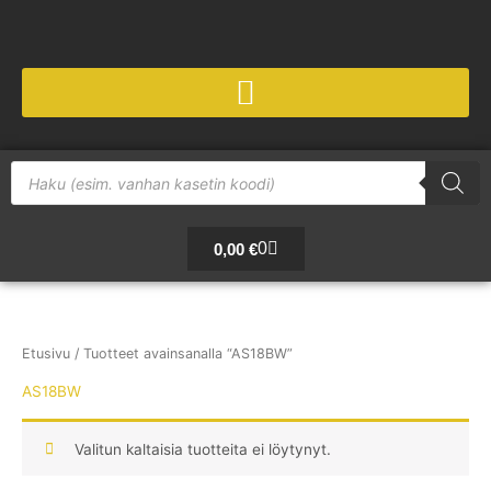
Siirry
sisältöön
Products
search
Cart
0
0,00
€
Etusivu
/ Tuotteet avainsanalla “AS18BW”
AS18BW
Valitun kaltaisia tuotteita ei löytynyt.