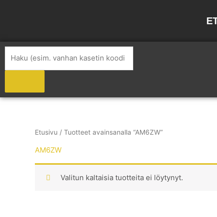
Siirry
sisältöön
E
Products
search
Etusivu
/ Tuotteet avainsanalla “AM6ZW”
AM6ZW
Valitun kaltaisia tuotteita ei löytynyt.