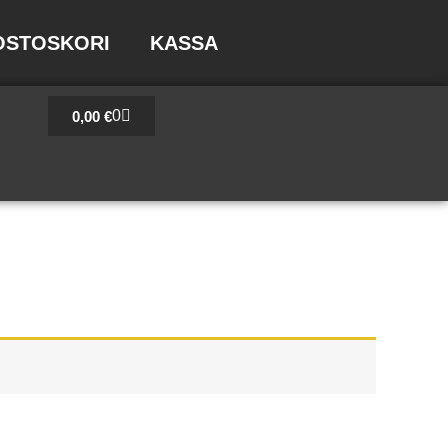
OSTOSKORI
KASSA
Cart
0
0,00
€