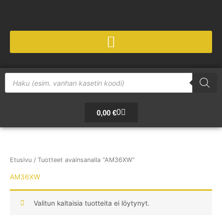
Siirry
sisältöön
Products
search
Cart
0
0,00
€
Etusivu
/ Tuotteet avainsanalla “AM36XW”
AM36XW
Valitun kaltaisia tuotteita ei löytynyt.