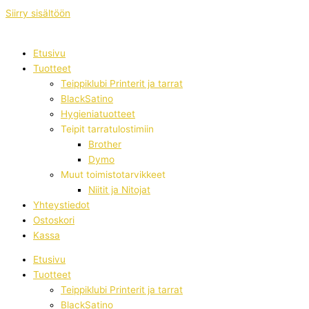
Siirry sisältöön
Etusivu
Tuotteet
Teippiklubi Printerit ja tarrat
BlackSatino
Hygieniatuotteet
Teipit tarratulostimiin
Brother
Dymo
Muut toimistotarvikkeet
Niitit ja Nitojat
Yhteystiedot
Ostoskori
Kassa
Etusivu
Tuotteet
Teippiklubi Printerit ja tarrat
BlackSatino