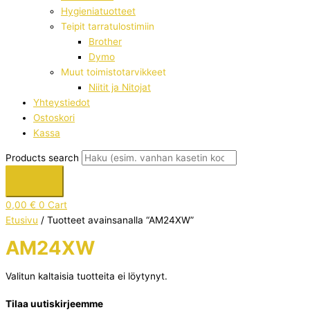
Hygieniatuotteet
Teipit tarratulostimiin
Brother
Dymo
Muut toimistotarvikkeet
Niitit ja Nitojat
Yhteystiedot
Ostoskori
Kassa
Products search
0,00
€
0
Cart
Etusivu
/ Tuotteet avainsanalla “AM24XW”
AM24XW
Valitun kaltaisia tuotteita ei löytynyt.
Tilaa uutiskirjeemme