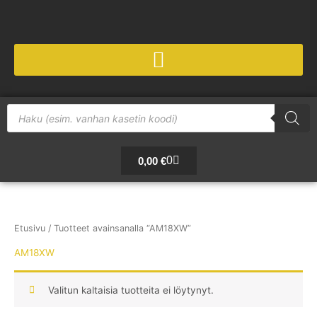
Siirry
sisältöön
Products
search
Cart
0
0,00
€
Etusivu
/ Tuotteet avainsanalla “AM18XW”
AM18XW
Valitun kaltaisia tuotteita ei löytynyt.