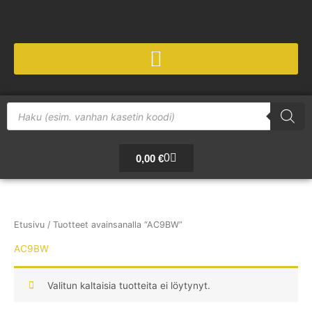
Siirry
sisältöön
Products
search
Cart
0
0,00
€
Etusivu
/ Tuotteet avainsanalla “AC9BW”
AC9BW
Valitun kaltaisia tuotteita ei löytynyt.