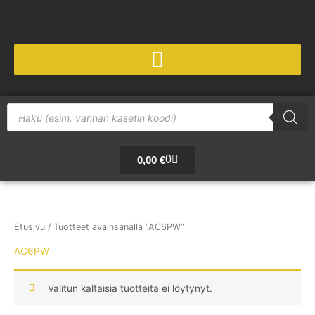
Siirry
sisältöön
Products
search
Cart
0
0,00
€
Etusivu
/ Tuotteet avainsanalla “AC6PW”
AC6PW
Valitun kaltaisia tuotteita ei löytynyt.