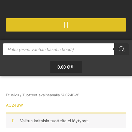
Siirry
sisältöön
Products
search
Cart
0
0,00
€
Etusivu
/ Tuotteet avainsanalla “AC24BW”
AC24BW
Valitun kaltaisia tuotteita ei löytynyt.