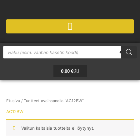
Siirry
sisältöön
Products
search
Cart
0
0,00
€
Etusivu
/ Tuotteet avainsanalla “AC12BW”
AC12BW
Valitun kaltaisia tuotteita ei löytynyt.