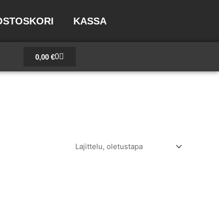
OSTOSKORI
KASSA
Cart
0
0,00
€