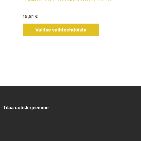
muunnelma.
Voit
15,81
€
tehdä
valinnat
Valitse vaihtoehdoista
tuotteen
sivulla.
Tilaa uutiskirjeemme