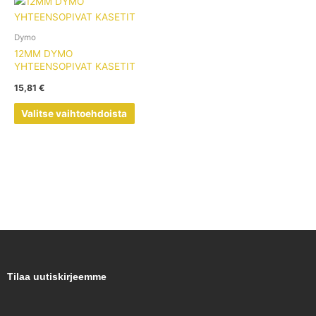
Tällä
tuotteella
on
Dymo
useampi
12MM DYMO
muunnelma.
YHTEENSOPIVAT KASETIT
Voit
15,81
€
tehdä
valinnat
Valitse vaihtoehdoista
tuotteen
sivulla.
Tilaa uutiskirjeemme