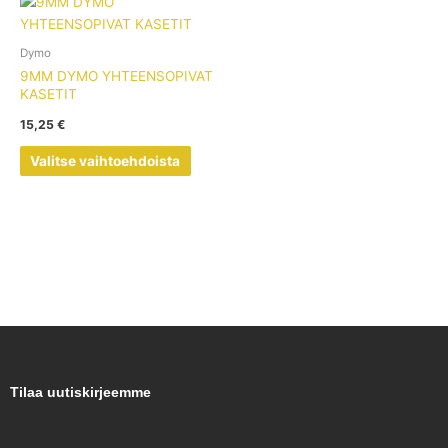
Tällä
tuotteella
on
Dymo
useampi
9MM DYMO YHTEENSOPIVAT
muunnelma.
KASETIT
Voit
15,25
€
tehdä
valinnat
Valitse vaihtoehdoista
tuotteen
sivulla.
Tilaa uutiskirjeemme