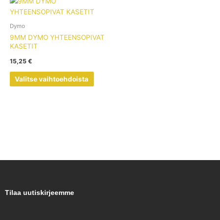
Tällä
tuotteella
on
Dymo
useampi
9MM DYMO YHTEENSOPIVAT
muunnelma.
KASETIT
Voit
15,25
€
tehdä
valinnat
Valitse vaihtoehdoista
tuotteen
sivulla.
Tilaa uutiskirjeemme