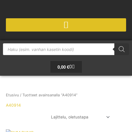
Siirry
sisältöön
Products
search
Cart
0
0,00
€
Etusivu
/ Tuotteet avainsanalla “A40914”
A40914