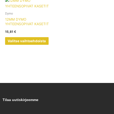
Tällä
tuotteella
on
Dymo
useampi
12MM DYMO
muunnelma.
YHTEENSOPIVAT KASETIT
Voit
15,81
€
tehdä
valinnat
Valitse vaihtoehdoista
tuotteen
sivulla.
Tilaa uutiskirjeemme