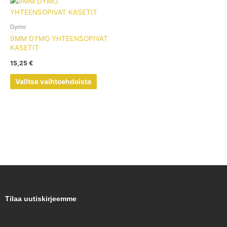
Tällä
tuotteella
on
Dymo
useampi
9MM DYMO YHTEENSOPIVAT
muunnelma.
KASETIT
Voit
15,25
€
tehdä
valinnat
Valitse vaihtoehdoista
tuotteen
sivulla.
Tilaa uutiskirjeemme